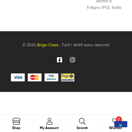
Bettini 6
Foligno (PG), Italia
© 2024
Brigo Casa
. Tutti i diritti sono riservati.
0
Search
Shop
My Account
Search
Wishlist