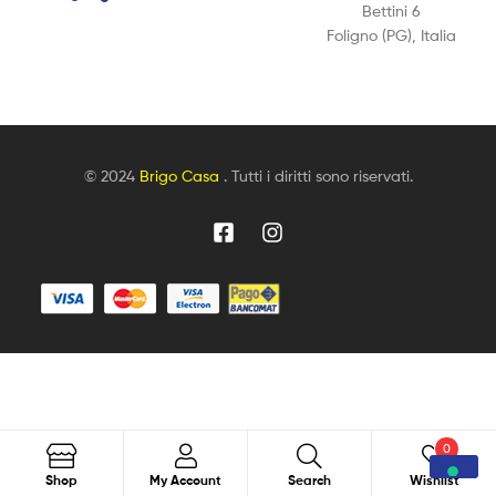
Bettini 6
Foligno (PG), Italia
© 2024
Brigo Casa
. Tutti i diritti sono riservati.
0
Search
Shop
My Account
Search
Wishlist